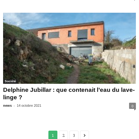
Société
Delphine Jubillar : que contenait l’eau du lave-
linge ?
-
news
14 octobre 2021
0
1
2
3