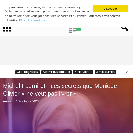
En poursuivant votre navigation sur ce site, vous acceptez
J'accepte
l'utilisation de cookies nous permettant de mesurer l'audience
de notre site et de vous proposer des services et du contenu adaptés à vos centres
d'intérêts.
Plus d'informations
ABRI DE JARDIN
ACHAT IMMOBILIER
ACTU AUTO
ACTUALITÉS
Michel Fourniret : ces secrets que Monique
Olivier « ne veut pas livrer »
-
news
18 octobre 2021