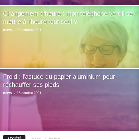
Changement d’heure : mon téléphone va-t-il se
mettre à l’heure tout seul ?
-
news
18 octobre 2021
Froid : l’astuce du papier aluminium pour
réchauffer ses pieds
-
news
18 octobre 2021
SOCIÉTÉ
Accueil
Société