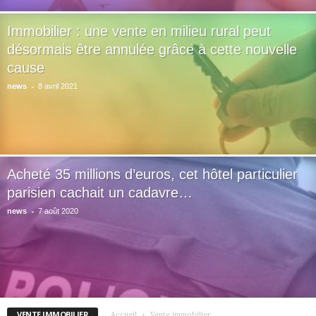
Immobilier : une vente en milieu rural peut
désormais être annulée grâce à cette nouvelle
cause
-
news
8 avril 2021
Acheté 35 millions d’euros, cet hôtel particulier
parisien cachait un cadavre…
-
news
7 août 2020
VENTE IMMOBILIER
Accueil
Vente immobilier