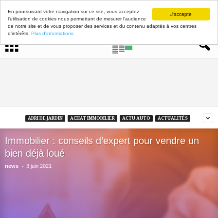
En poursuivant votre navigation sur ce site, vous acceptez
J'accepte
l'utilisation de cookies nous permettant de mesurer l'audience
de notre site et de vous proposer des services et du contenu adaptés à vos centres
d'intérêts.
Plus d'informations
ABRI DE JARDIN
ACHAT IMMOBILIER
ACTU AUTO
ACTUALITÉS
Immobilier : conseils d’expert pour vendre un
bien déjà loué
-
news
3 juin 2021