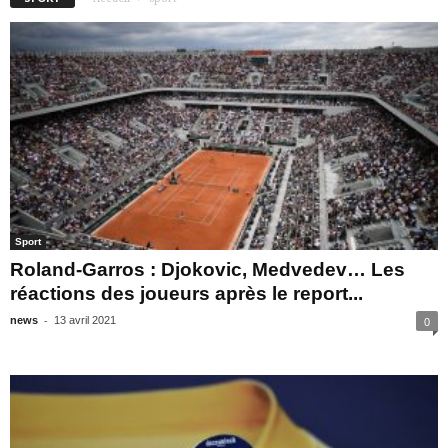
Sport
Roland-Garros : Djokovic, Medvedev… Les
réactions des joueurs après le report...
-
news
13 avril 2021
0