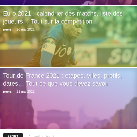
Euro 2021 : calendrier des matchs, liste des
joueurs… Tout sur la compétition
-
news
26 mai 2021
Tour de France 2021 : étapes, villes, profils,
dates… Tout ce que vous devez savoir
-
news
21 mai 2021
SPORT
Accueil
Sport