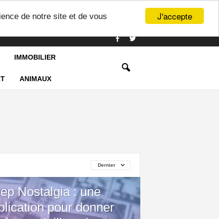
J'accepte
ience de notre site et de vous
IMMOBILIER
T
ANIMAUX
Dernier
ep Nostalgia : une
plication pour donner