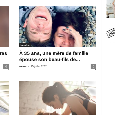
Insolite
ras
À 35 ans, une mère de famille
épouse son beau-fils de...
-
news
15 juillet 2020
0
0