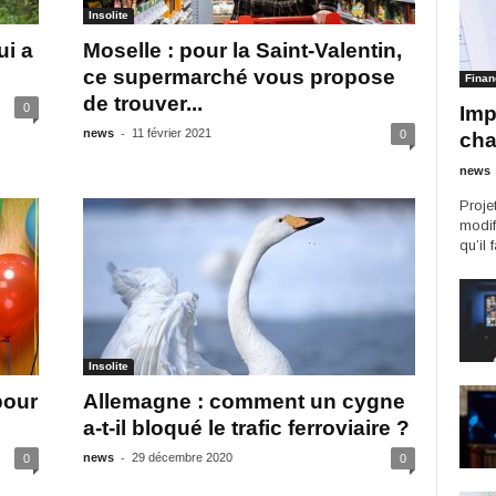
Insolite
ui a
Moselle : pour la Saint-Valentin,
ce supermarché vous propose
Finan
de trouver...
0
Imp
-
news
11 février 2021
0
cha
news
Proje
modif
qu’il 
Insolite
pour
Allemagne : comment un cygne
a-t-il bloqué le trafic ferroviaire ?
-
news
29 décembre 2020
0
0