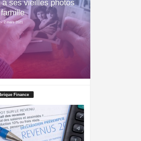
 à ses vieilles photos
 famille
-
2 mars 2021
brique Finance