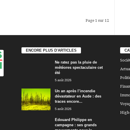
Page 1 sur 12
ENCORE PLUS D'ARTICLES
CA
Socié
Ne ratez pas la pluie de
météores spectaculaire cet
Actua
été
Polit
5 août 2026
Finan
Un an après l’incendie
Immo
dévastateur en Aude : des
traces encore...
Voya
5 août 2026
High
Edouard Philippe en
campagne : ses grands