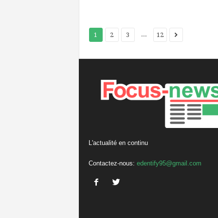
...
1
2
3
12
L'actualité en continu
Contactez-nous:
edentify95@gmail.com