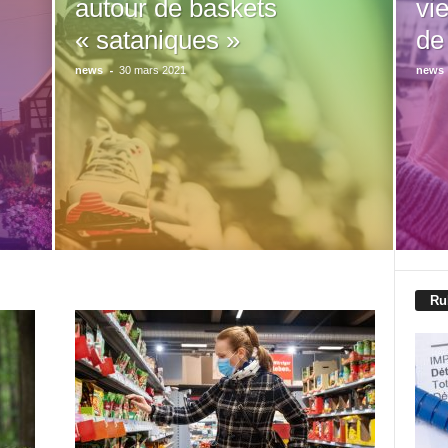
autour de baskets
vie
« sataniques »
de
-
news
30 mars 2021
news
Ru