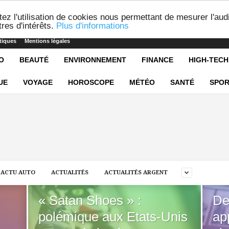
ez l'utilisation de cookies nous permettant de mesurer l'aud
res d'intérêts.
Plus d'informations
tiques
Mentions légales
O
BEAUTÉ
ENVIRONNEMENT
FINANCE
HIGH-TECH
UE
VOYAGE
HOROSCOPE
MÉTÉO
SANTÉ
SPOR
ACTU AUTO
ACTUALITÉS
ACTUALITÉS ARGENT
« Satan Shoes » :
De
polémique aux Etats-Unis
ap