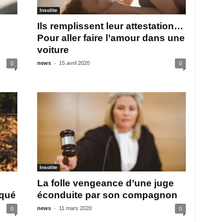
Insolite
Ils remplissent leur attestation…
Pour aller faire l’amour dans une
voiture
-
news
15 avril 2020
0
0
Insolite
La folle vengeance d’une juge
aqué
éconduite par son compagnon
-
news
11 mars 2020
0
0