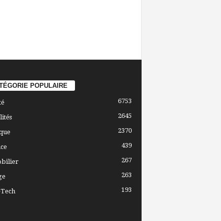
TÉGORIE POPULAIRE
6753
té
2645
lités
2370
ique
439
ce
267
bilier
263
ge
193
-Tech