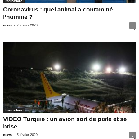
International
Coronavirus : quel animal a contaminé
l’homme ?
-
news
7 février 2020
0
International
VIDEO Turquie : un avion sort de piste et se
brise...
-
news
5 février 2020
0