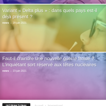
Variant « Delta plus » : dans quels pays est-il
déjà présent ?
-
news
29 juin 2021
Faut-il craindre une nouvelle guerre froide ?
L’inquiétant sort réservé aux têtes nucléaires
-
news
23 juin 2021
INTERNATIONAL
Accueil
International