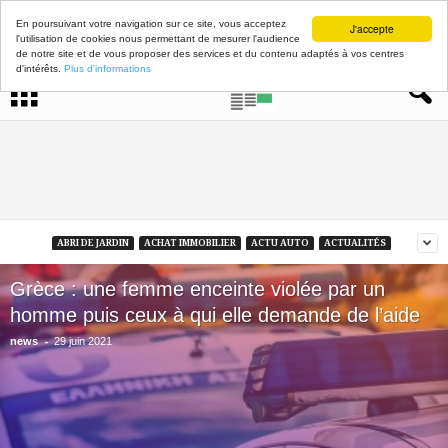
En poursuivant votre navigation sur ce site, vous acceptez
J'accepte
l'utilisation de cookies nous permettant de mesurer l'audience
de notre site et de vous proposer des services et du contenu adaptés à vos centres
d'intérêts.
Plus d'informations
ABRI DE JARDIN
ACHAT IMMOBILIER
ACTU AUTO
ACTUALITÉS
Grèce : une femme enceinte violée par un
homme puis ceux à qui elle demande de l’aide
-
news
29 juin 2021