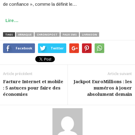
de confiance », comme la définit le…
Lire…
TAGS
ARNAQUE
CHRONOPOST
FAUX SMS
LIVRAISON
Facebook
Twitter
Article précédent
Article suivant
Facture Internet et mobile
Jackpot EuroMillions : les
: 5 astuces pour faire des
numéros à jouer
économies
absolument demain