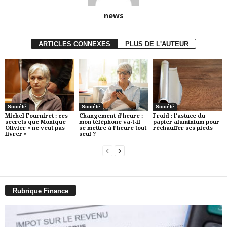
news
ARTICLES CONNEXES
PLUS DE L'AUTEUR
Société
Société
Société
Michel Fourniret : ces
Changement d’heure :
Froid : l’astuce du
secrets que Monique
mon téléphone va-t-il
papier aluminium pour
Olivier « ne veut pas
se mettre à l’heure tout
réchauffer ses pieds
livrer »
seul ?
Rubrique Finance