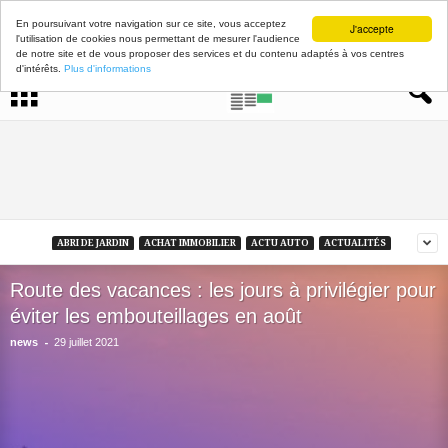
En poursuivant votre navigation sur ce site, vous acceptez
J'accepte
l'utilisation de cookies nous permettant de mesurer l'audience
de notre site et de vous proposer des services et du contenu adaptés à vos centres
d'intérêts.
Plus d'informations
ABRI DE JARDIN
ACHAT IMMOBILIER
ACTU AUTO
ACTUALITÉS
Route des vacances : les jours à privilégier pour
éviter les embouteillages en août
-
news
29 juillet 2021