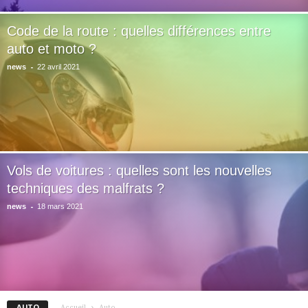
Code de la route : quelles différences entre
auto et moto ?
-
news
22 avril 2021
Vols de voitures : quelles sont les nouvelles
techniques des malfrats ?
-
news
18 mars 2021
AUTO
Accueil
Auto