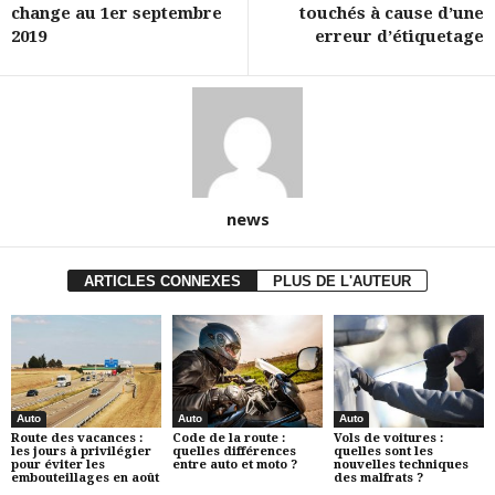
change au 1er septembre
touchés à cause d’une
2019
erreur d’étiquetage
news
ARTICLES CONNEXES
PLUS DE L'AUTEUR
Auto
Auto
Auto
Route des vacances :
Code de la route :
Vols de voitures :
les jours à privilégier
quelles différences
quelles sont les
pour éviter les
entre auto et moto ?
nouvelles techniques
embouteillages en août
des malfrats ?