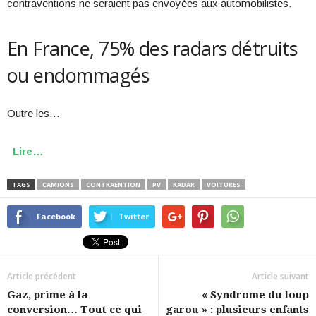
contraventions ne seraient pas envoyées aux automobilistes.
En France, 75% des radars détruits
ou endommagés
Outre les…
Lire…
TAGS
CAMIONS
CONTRAENTION
PV
RADAR
VOITURES
Facebook
Twitter
Article précédent
Article suivant
Gaz, prime à la
« Syndrome du loup
conversion… Tout ce qui
garou » : plusieurs enfants