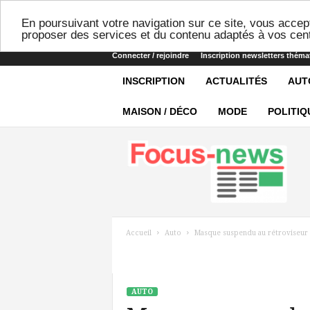
En poursuivant votre navigation sur ce site, vous accept
proposer des services et du contenu adaptés à vos cent
Connecter / rejoindre
Inscription newsletters théma
INSCRIPTION
ACTUALITÉS
AUT
MAISON / DÉCO
MODE
POLITIQ
Focus-
news
Accueil
Auto
Masque suspendu au rétroviseur d
AUTO