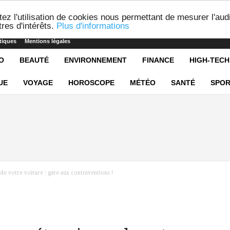
ez l'utilisation de cookies nous permettant de mesurer l'aud
res d'intérêts.
Plus d'informations
tiques
Mentions légales
O
BEAUTÉ
ENVIRONNEMENT
FINANCE
HIGH-TECH
UE
VOYAGE
HOROSCOPE
MÉTÉO
SANTÉ
SPOR
e votre voiture : gare aux contraventions !