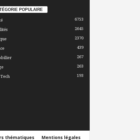
TÉGORIE POPULAIRE
6753
té
2645
lités
2370
ique
439
ce
267
bilier
263
ge
193
-Tech
ers thématiques
Mentions légales