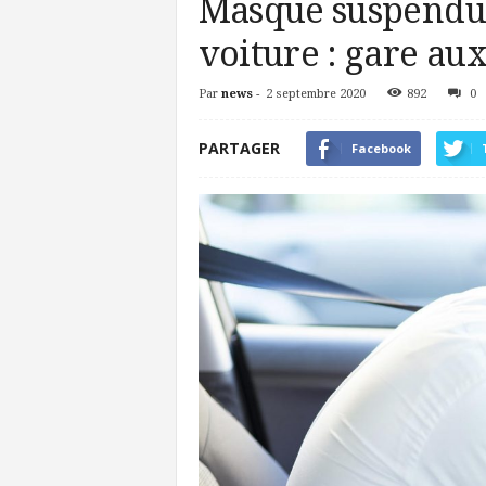
Masque suspendu 
voiture : gare au
Par
news
-
2 septembre 2020
892
0
PARTAGER
Facebook