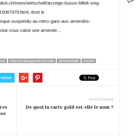
lick.ch/news/wirtschaft/anzeige-busse-billett-weg-
6067979.html, dont le
/masque-suspendu-au-retro-gare-aux-amendes-
e peut vous valoir une amende…
EUR
PORT DU MASQUE EN VOITURE
RÉTROVISUER
SUISSE
Twitter
Article suivant
ires
De quoi la carte gold est-elle le nom ?
sse