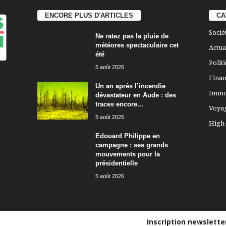
ENCORE PLUS D'ARTICLES
CA
Socié
Ne ratez pas la pluie de
météores spectaculaire cet
Actua
été
Polit
5 août 2026
Finan
Un an après l’incendie
Immo
dévastateur en Aude : des
traces encore...
Voya
5 août 2026
High
Edouard Philippe en
campagne : ses grands
mouvements pour la
présidentielle
5 août 2026
Inscription newslett