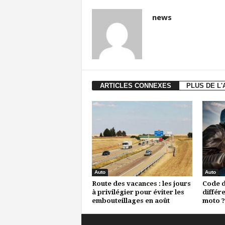
news
ARTICLES CONNEXES
PLUS DE L
Auto
Auto
Route des vacances : les jours
Code de
à privilégier pour éviter les
différ
embouteillages en août
moto ?