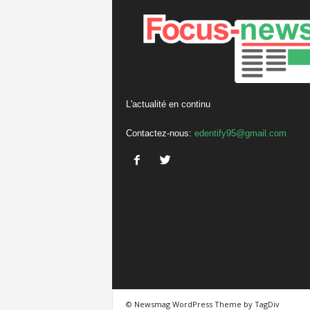
L'actualité en continu
Contactez-nous:
edentify95@gmail.com
© Newsmag WordPress Theme by TagDiv