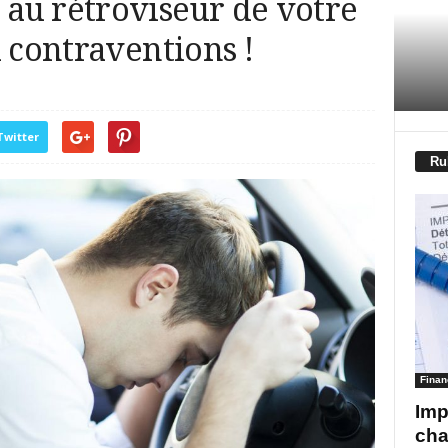
au rétroviseur de votre
x contraventions !
Twitter
Ru
Finan
Imp
cha