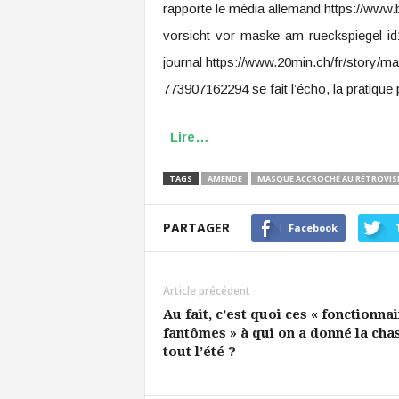
rapporte le média allemand https://www.b
vorsicht-vor-maske-am-rueckspiegel-id1
journal https://www.20min.ch/fr/story
773907162294 se fait l’écho, la pratiqu
Lire…
TAGS
AMENDE
MASQUE ACCROCHÉ AU RÉTROVIS
PARTAGER
Facebook
Article précédent
Au fait, c’est quoi ces « fonctionna
fantômes » à qui on a donné la cha
tout l’été ?