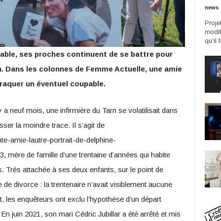
news
Proje
modif
qu’il 
vable, ses proches continuent de se battre pour
ion. Dans les colonnes de Femme Actuelle, une amie
 craquer un éventuel coupable.
 a neuf mois, une infirmière du Tarn se volatilisait dans
er la moindre trace. Il s’agit de
te-amie-lautre-portrait-de-delphine-
 mère de famille d’une trentaine d’années qui habite
s. Très attachée à ses deux enfants, sur le point de
 de divorce : la trentenaire n’avait visiblement aucune
t, les enquêteurs ont exclu l’hypothèse d’un départ
. En juin 2021, son mari Cédric Jubillar a été arrêté et mis