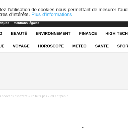
ez l'utilisation de cookies nous permettant de mesurer l'aud
res d'intérêts.
Plus d'informations
tiques
Mentions légales
O
BEAUTÉ
ENVIRONNEMENT
FINANCE
HIGH-TECH
UE
VOYAGE
HOROSCOPE
MÉTÉO
SANTÉ
SPOR
es proches espèrent « un faux pas » du coupable