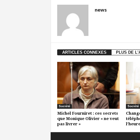
news
ARTICLES CONNEXES
PLUS DE L
Société
Société
Michel Fourniret : ces secrets
Change
que Monique Olivier « ne veut
télépho
pas livrer »
l’heure