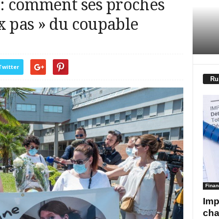
 : comment ses proches
x pas » du coupable
Twitter
Ru
Finan
Imp
cha