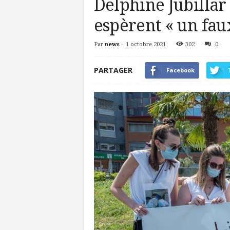
Delphine Jubillar
espèrent « un fau
Par
news
-
1 octobre 2021
302
0
PARTAGER
Facebook