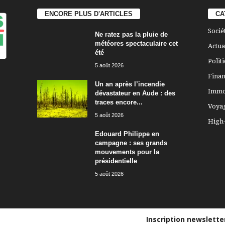
ENCORE PLUS D'ARTICLES
CA
Socié
Ne ratez pas la pluie de
météores spectaculaire cet
Actua
été
Polit
5 août 2026
Finan
Un an après l’incendie
Immo
dévastateur en Aude : des
traces encore...
Voya
5 août 2026
High
Edouard Philippe en
campagne : ses grands
mouvements pour la
présidentielle
5 août 2026
Inscription newslett