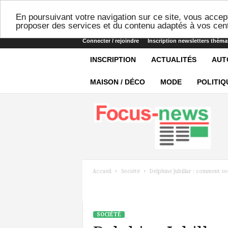
En poursuivant votre navigation sur ce site, vous accept
proposer des services et du contenu adaptés à vos cent
Connecter / rejoindre
Inscription newsletters théma
INSCRIPTION
ACTUALITÉS
AUT
MAISON / DÉCO
MODE
POLITIQ
Focus-
news
Accueil
Société
Delphine Jubillar : comment s
SOCIÉTÉ