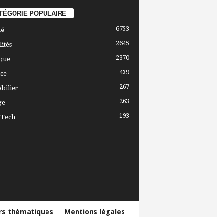
TÉGORIE POPULAIRE
6753
té
2645
lités
2370
ique
439
ce
267
bilier
263
ge
193
-Tech
ers thématiques
Mentions légales