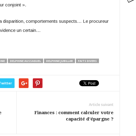
ur conjoint ».
e la disparition, comportements suspects… Le procureur
évidence un certain…
INE
DELPHINE AUSSAGUEL
DELPHINE JUBILLAR
FAITS DIVERS
Twitter
Article suivant
e
Finances : comment calculer votre
capacité d’épargne ?