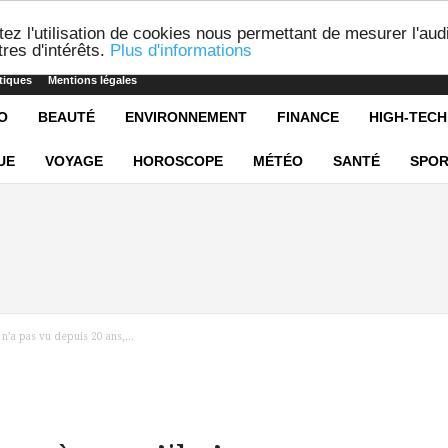
ez l'utilisation de cookies nous permettant de mesurer l'aud
res d'intérêts.
Plus d'informations
tiques
Mentions légales
O
BEAUTÉ
ENVIRONNEMENT
FINANCE
HIGH-TECH
UE
VOYAGE
HOROSCOPE
MÉTÉO
SANTÉ
SPOR
 n’a pas vu depuis 20 ans,...