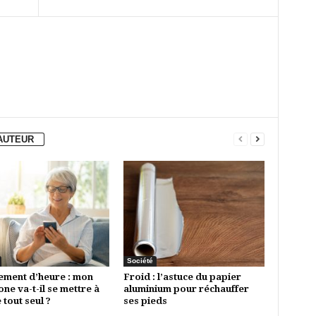
'AUTEUR
Société
ment d’heure : mon
Froid : l’astuce du papier
ne va-t-il se mettre à
aluminium pour réchauffer
 tout seul ?
ses pieds