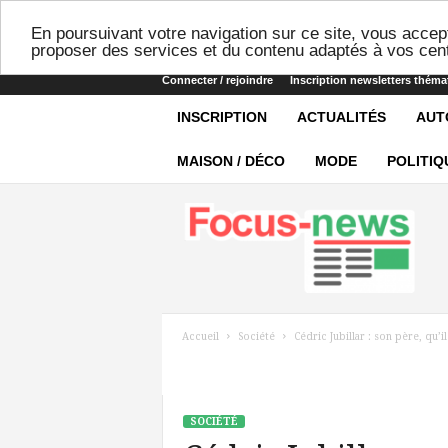
En poursuivant votre navigation sur ce site, vous accept
proposer des services et du contenu adaptés à vos cent
Connecter / rejoindre
Inscription newsletters théma
INSCRIPTION
ACTUALITÉS
AUT
MAISON / DÉCO
MODE
POLITIQ
Focus-
news
Accueil
Société
Cédric Jubillar : son père, qu’il
SOCIÉTÉ