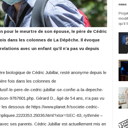
news
Proje
modif
qu’il 
n pour le meurtre de son épouse, le père de Cédric
fois dans les colonnes de La Dépêche. Il évoque
relations avec un enfant qu’il n’a pas vu depuis
re biologique de Cédric Jubillar, resté anonyme depuis le
mière fois dans les colonnes de
usif-le-pere-de-cedric-jubillar-se-confie-a-la-depeche-
ison-9787601.php. Gérard D., âgé de 54 ans, n’a pas vu
r les dessous de https://www.planet.fr/societe-cedric-
ompliquee.2223353.29336.html?xtor=SEC-63, rythmée –
s avec ses parents. Cédric Jubillar est actuellement mis en