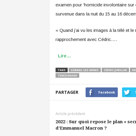
examen pour ‘homicide involontaire sur c
survenue dans la nuit du 15 au 16 déce
« Quand j’ai vu les images à la télé et le n
rapprochement avec Cédric….
Lire…
TAGS
CAGNAC-LES-MINES
CÉDRIC JUBILLAR
DE
TEMOIGNAGE
PARTAGER
Facebook
Article précédent
2022 : Sur quoi repose le plan « sec
d’Emmanuel Macron ?