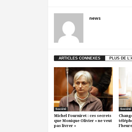
news
ARTICLES CONNEXES
PLUS DE L
Société
Société
Michel Fourniret : ces secrets
Change
que Monique Olivier « ne veut
télépho
pas livrer »
l’heure