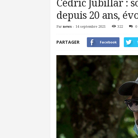
Cédric Jubillar : s
depuis 20 ans, év
Par
news
-
14 septembre 2021
322
0
PARTAGER
Facebook