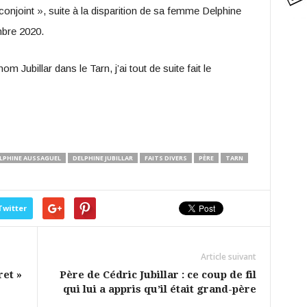
onjoint », suite à la disparition de sa femme Delphine
mbre 2020.
om Jubillar dans le Tarn, j’ai tout de suite fait le
LPHINE AUSSAGUEL
DELPHINE JUBILLAR
FAITS DIVERS
PÈRE
TARN
Twitter
Article suivant
ret »
Père de Cédric Jubillar : ce coup de fil
qui lui a appris qu’il était grand-père