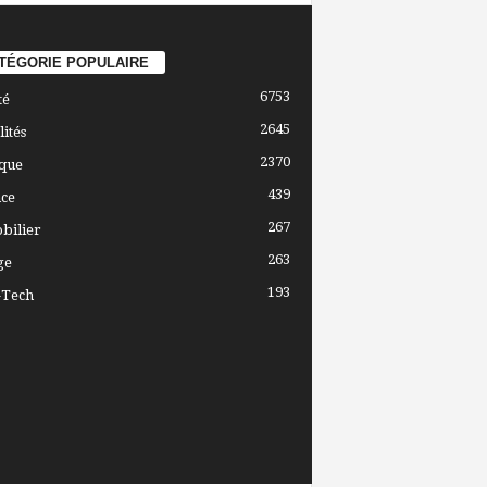
TÉGORIE POPULAIRE
6753
té
2645
lités
2370
ique
439
ce
267
bilier
263
ge
193
-Tech