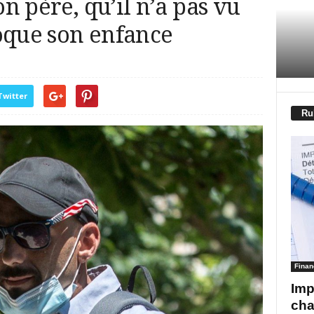
on père, qu’il n’a pas vu
oque son enfance
Twitter
Ru
Finan
Imp
cha