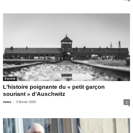
Société
L’histoire poignante du « petit garçon
souriant » d’Auschwitz
-
news
3 février 2020
0