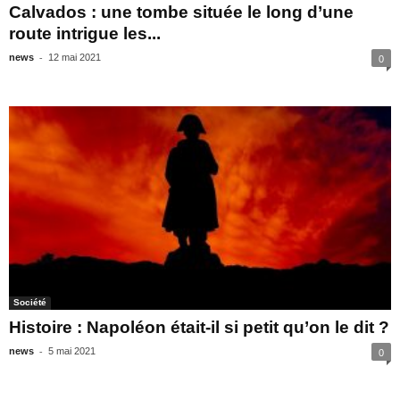
Calvados : une tombe située le long d’une
route intrigue les...
-
news
12 mai 2021
0
Société
Histoire : Napoléon était-il si petit qu’on le dit ?
-
news
5 mai 2021
0