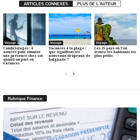
ARTICLES CONNEXES
PLUS DE L'AUTEUR
Voyage
Voyage
Voyage
Cambriolages : 6
Vacances à la plage :
Les 25 pays où l’on
astuces pour simuler
que signifient les
trouve les habitants les
une présence chez soi
nouveaux drapeaux de
plus petits
quand on part en
baignade ?
vacances
Rubrique Finance