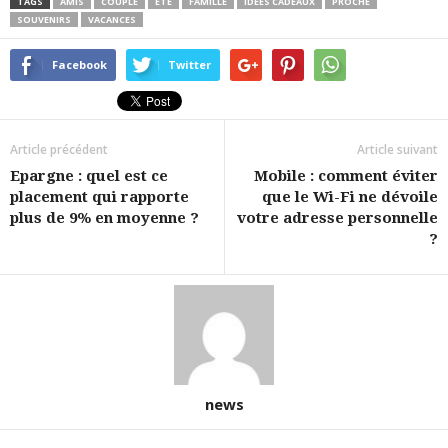
TAGS
AMIS
COUPLE
ÉTÉ
FAMILLE
IDÉES CADEAUX
PROCHE
SOUVENIRS
VACANCES
Facebook
Twitter
Article précédent
Article suivant
Epargne : quel est ce
Mobile : comment éviter
placement qui rapporte
que le Wi-Fi ne dévoile
plus de 9% en moyenne ?
votre adresse personnelle
?
news