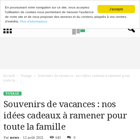
En poursuivant votre navigation sur ce site, vous acceptez
J'accepte
l'utilisation de cookies nous permettant de mesurer l'audience
de notre site et de vous proposer des services et du contenu adaptés à vos centres
d'intérêts.
Plus d'informations
Accueil
Voyage
Souvenirs de vacances : nos idées cadeaux à ramener pour
toute la...
VOYAGE
Souvenirs de vacances : nos
idées cadeaux à ramener pour
toute la famille
Par
news
-
12 août 2021
643
0