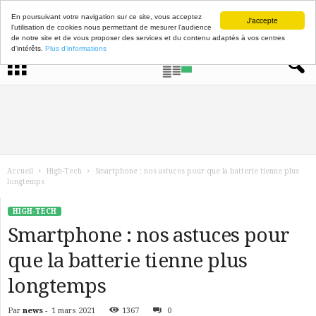
En poursuivant votre navigation sur ce site, vous acceptez
J'accepte
l'utilisation de cookies nous permettant de mesurer l'audience
de notre site et de vous proposer des services et du contenu adaptés à vos centres
d'intérêts.
Plus d'informations
Accueil
High-Tech
Smartphone : nos astuces pour que la batterie tienne plus
longtemps
HIGH-TECH
Smartphone : nos astuces pour
que la batterie tienne plus
longtemps
Par
news
-
1 mars 2021
1367
0