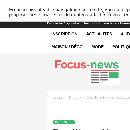
En poursuivant votre navigation sur ce site, vous accept
proposer des services et du contenu adaptés à vos cent
Connecter / rejoindre
Inscription newsletters théma
INSCRIPTION
ACTUALITÉS
AUT
MAISON / DÉCO
MODE
POLITIQ
Focus-
news
Accueil
Politique
Retailleau dénonce un budget
POLITIQUE