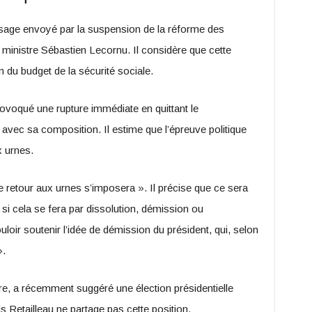
essage envoyé par la suspension de la réforme des
 ministre Sébastien Lecornu. Il considère que cette
 du budget de la sécurité sociale.
rovoqué une rupture immédiate en quittant le
ec sa composition. Il estime que l’épreuve politique
x urnes.
le retour aux urnes s’imposera ». Il précise que ce sera
 si cela se fera par dissolution, démission ou
uloir soutenir l’idée de démission du président, qui, selon
».
re, a récemment suggéré une élection présidentielle
s Retailleau ne partage pas cette position.