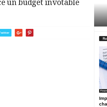
ce un budget invotable
Twitter
Ru
Finan
Imp
cha