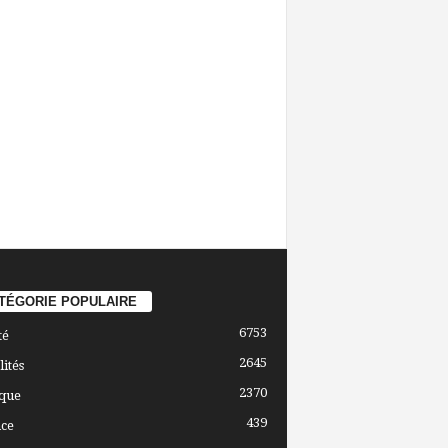
TÉGORIE POPULAIRE
6753
té
2645
lités
2370
ique
439
ce