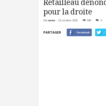
Retailleau dénon
pour la droite
Par
news
-
22 octobre 2025
380
0
PARTAGER
Facebook