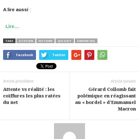
A lire aussi
:
Lire…
TAGS
CITATION
HISTOIRE
QUI A DIT
SIMONE VEIL
Facebook
Twitter
Article précédent
Article suivant
Attente vs réalité : les
Gérard Collomb fait
coiffures les plus ratées
polémique en réagissant
du net
au « bordel » d’Emmanuel
Macron