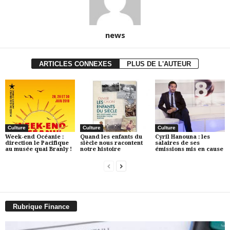
news
ARTICLES CONNEXES
PLUS DE L'AUTEUR
Culture
Culture
Culture
Week-end Océanie :
Quand les enfants du
Cyril Hanouna : les
direction le Pacifique
siècle nous racontent
salaires de ses
au musée quai Branly !
notre histoire
émissions mis en cause
Rubrique Finance