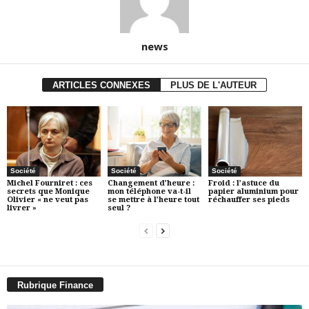
news
ARTICLES CONNEXES
PLUS DE L'AUTEUR
Société
Société
Société
Michel Fourniret : ces
Changement d’heure :
Froid : l’astuce du
secrets que Monique
mon téléphone va-t-il
papier aluminium pour
Olivier « ne veut pas
se mettre à l’heure tout
réchauffer ses pieds
livrer »
seul ?
Rubrique Finance