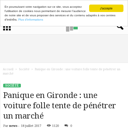
En poursuivant votre navigation sur ce site, vous acceptez
J'accepte
l'utilisation de cookies nous permettant de mesurer l'audience
de notre site et de vous proposer des services et du contenu adaptés à vos centres
d'intérêts.
Plus d'informations
Accueil
Société
Panique en Gironde : une voiture folle tente de pénétrer un
marché
SOCIÉTÉ
Panique en Gironde : une
voiture folle tente de pénétrer
un marché
Par
news
-
18 juillet 2017
1120
0