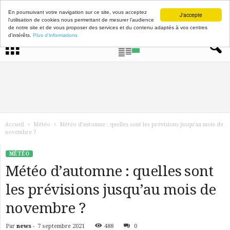
En poursuivant votre navigation sur ce site, vous acceptez
J'accepte
l'utilisation de cookies nous permettant de mesurer l'audience
de notre site et de vous proposer des services et du contenu adaptés à vos centres
d'intérêts.
Plus d'informations
Accueil
Météo
Météo d’automne : quelles sont les prévisions jusqu’au mois de
novembre ?
MÉTÉO
Météo d’automne : quelles sont
les prévisions jusqu’au mois de
novembre ?
Par
news
-
7 septembre 2021
488
0