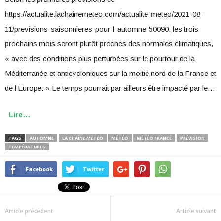
https://actualite.lachainemeteo.com/actualite-meteo/2021-08-
11/previsions-saisonnieres-pour-l-automne-50090, les trois
prochains mois seront plutôt proches des normales climatiques,
« avec des conditions plus perturbées sur le pourtour de la
Méditerranée et anticycloniques sur la moitié nord de la France et
de l’Europe. » Le temps pourrait par ailleurs être impacté par le…
Lire…
TAGS
AUTOMNE
LA CHAÎNE MÉTÉO
MÉTÉO
MÉTÉO FRANCE
PRÉVISION
TEMPÉRATURES
Facebook
Twitter
Article précédent
Article suivant