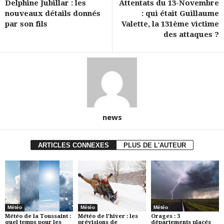
Delphine Jubillar : les
Attentats du 13-Novembre
nouveaux détails donnés
: qui était Guillaume
par son fils
Valette, la 131ème victime
des attaques ?
news
ARTICLES CONNEXES
PLUS DE L'AUTEUR
Météo
Météo
Météo
Météo de la Toussaint :
Météo de l’hiver : les
Orages : 3
quel temps pour les
prévisions de
départements placés