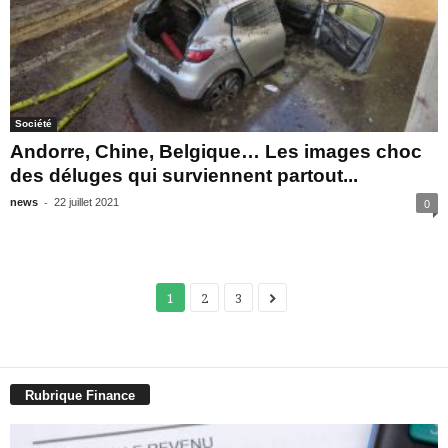
Société
Andorre, Chine, Belgique… Les images choc
des déluges qui surviennent partout...
-
news
22 juillet 2021
0
1
2
3
Rubrique Finance