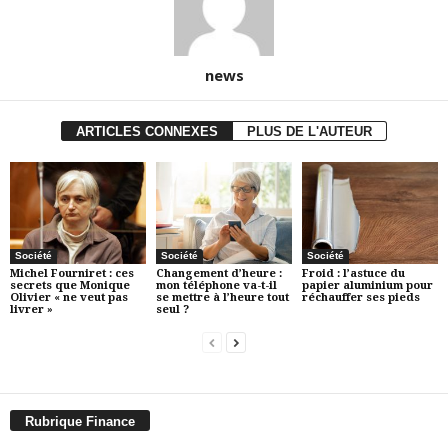
news
ARTICLES CONNEXES
PLUS DE L'AUTEUR
Société
Société
Société
Michel Fourniret : ces
Changement d’heure :
Froid : l’astuce du
secrets que Monique
mon téléphone va-t-il
papier aluminium pour
Olivier « ne veut pas
se mettre à l’heure tout
réchauffer ses pieds
livrer »
seul ?
Rubrique Finance