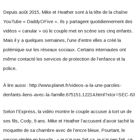
Depuis août 2015, Mike et Heather sont à la tête de la chaîne
YouTube « DaddyOFive ». Ils y partagent quotidiennement des
vidéos « canular » où le couple met en scène ses cinq enfants.
Mais il y a quelques semaines, l’une d’entre elles a créé la
polémique sur les réseaux sociaux. Certains internautes ont
même contacté les services de protection de l’enfance et la
police.
À lire aussi : http://www.planet.fr/videos-a-la-une-paroles-
denfants-liens-avec-la-famille.675151.12214.html?xtor=SEC-63
Selon l’Express, la vidéo montre le couple accuser à tort un de
ses fils, Cody, 9 ans. Mike et Heather l’accusent d’avoir taché la
moquette de sa chambre avec de l’encre bleue. Pourtant, le
garçon répète en boucle : « je n’ai pas fait ça, je n’ai rien fait, ce