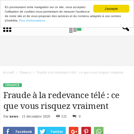
En poursuivant votre navigation sur ce site, vous acceptez
J'accepte
l'utilisation de cookies nous permettant de mesurer l'audience
de notre site et de vous proposer des services et du contenu adaptés à vos centres
d'intérêts.
Plus d'informations
Accueil
Finance
Fraude à la redevance télé : ce que vous risquez vraiment
FINANCE
Fraude à la redevance télé : ce
que vous risquez vraiment
Par
news
-
11 décembre 2020
521
0
Facebook
Twitter