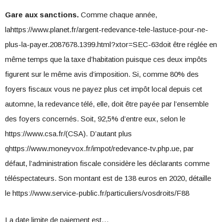
Gare aux sanctions.
Comme chaque année,
lahttps://www.planet.fr/argent-redevance-tele-lastuce-pour-ne-
plus-la-payer.2087678.1399.html?xtor=SEC-63doit être réglée en
même temps que la taxe d’habitation puisque ces deux impôts
figurent sur le même avis d’imposition. Si, comme 80% des
foyers fiscaux vous ne payez plus cet impôt local depuis cet
automne, la redevance télé, elle, doit être payée par l’ensemble
des foyers concernés. Soit, 92,5% d’entre eux, selon le
https://www.csa.fr/(CSA). D’autant plus
qhttps://www.moneyvox.fr/impot/redevance-tv.php.ue, par
défaut, l’administration fiscale considère les déclarants comme
téléspectateurs. Son montant est de 138 euros en 2020, détaille
le https://www.service-public.fr/particuliers/vosdroits/F88
La date limite de paiement est…