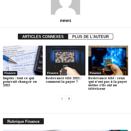
news
ARTICLES CONNEXES
PLUS DE L'AUTEUR
Finance
Finance
Finance
Impôts : tout ce qui
Redevance télé 2021 :
Redevance télé : ceux
pourrait changer en
comment la payer ?
qui n’ont pas à la payer
2022
même s’ils ont un
téléviseur
Rubrique Finance