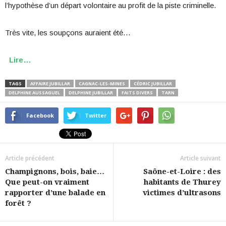
l’hypothèse d’un départ volontaire au profit de la piste criminelle.
Très vite, les soupçons auraient été…
Lire…
TAGS
AFFAIRE JUBILLAR
CAGNAC-LES-MINES
CÉDRIC JUBILLAR
DELPHINE AUSSAGUEL
DELPHINE JUBILLAR
FAITS DIVERS
TARN
Facebook
Twitter
Article précédent
Article suivant
Champignons, bois, baie…
Saône-et-Loire : des
Que peut-on vraiment
habitants de Thurey
rapporter d’une balade en
victimes d’ultrasons
forêt ?