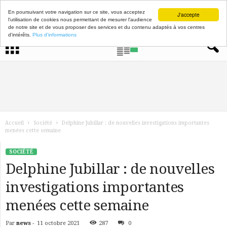
En poursuivant votre navigation sur ce site, vous acceptez
J'accepte
l'utilisation de cookies nous permettant de mesurer l'audience
de notre site et de vous proposer des services et du contenu adaptés à vos centres
d'intérêts.
Plus d'informations
Accueil
Société
Delphine Jubillar : de nouvelles investigations importantes
menées cette semaine
SOCIÉTÉ
Delphine Jubillar : de nouvelles
investigations importantes
menées cette semaine
Par
news
-
11 octobre 2021
287
0