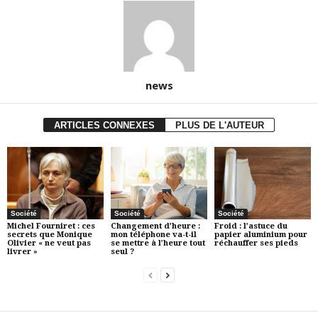
news
ARTICLES CONNEXES
PLUS DE L'AUTEUR
Société
Société
Société
Michel Fourniret : ces
Changement d’heure :
Froid : l’astuce du
secrets que Monique
mon téléphone va-t-il
papier aluminium pour
Olivier « ne veut pas
se mettre à l’heure tout
réchauffer ses pieds
livrer »
seul ?