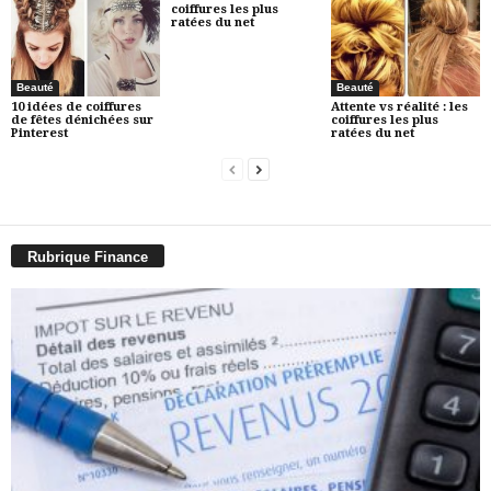
coiffures les plus
ratées du net
Beauté
Beauté
10 idées de coiffures
Attente vs réalité : les
de fêtes dénichées sur
coiffures les plus
Pinterest
ratées du net
Rubrique Finance