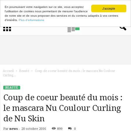
En poursuivant votre navigation sur ce site, vous acceptez
J'accepte
l'utilisation de cookies nous permettant de mesurer l'audience
de notre site et de vous proposer des services et du contenu adaptés à vos centres
d'intérêts.
Plus d'informations
Accueil
Beauté
Coup de coeur beauté du mois : le mascara Nu Coulour
Curling...
BEAUTÉ
Coup de coeur beauté du mois :
le mascara Nu Coulour Curling
de Nu Skin
Par
news
-
20 octobre 2016
899
0