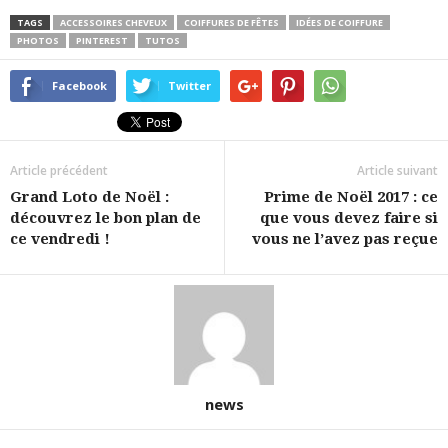
TAGS
ACCESSOIRES CHEVEUX
COIFFURES DE FÊTES
IDÉES DE COIFFURE
PHOTOS
PINTEREST
TUTOS
Facebook
Twitter
Article précédent
Article suivant
Grand Loto de Noël :
Prime de Noël 2017 : ce
découvrez le bon plan de
que vous devez faire si
ce vendredi !
vous ne l’avez pas reçue
news