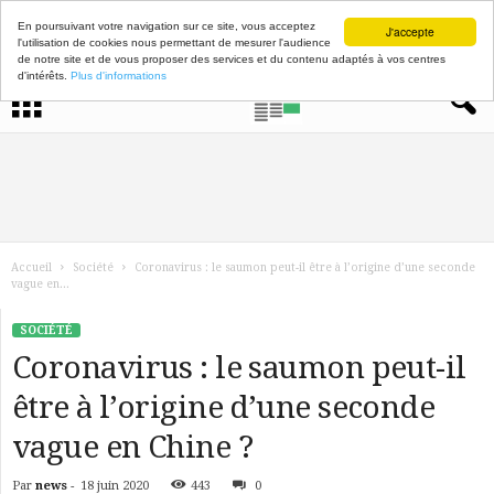
En poursuivant votre navigation sur ce site, vous acceptez
J'accepte
l'utilisation de cookies nous permettant de mesurer l'audience
de notre site et de vous proposer des services et du contenu adaptés à vos centres
d'intérêts.
Plus d'informations
Accueil
Société
Coronavirus : le saumon peut-il être à l’origine d’une seconde
vague en...
SOCIÉTÉ
Coronavirus : le saumon peut-il
être à l’origine d’une seconde
vague en Chine ?
Par
news
-
18 juin 2020
443
0