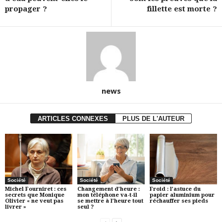
propager ?
fillette est morte ?
news
ARTICLES CONNEXES
PLUS DE L'AUTEUR
Société
Société
Société
Michel Fourniret : ces
Changement d’heure :
Froid : l’astuce du
secrets que Monique
mon téléphone va-t-il
papier aluminium pour
Olivier « ne veut pas
se mettre à l’heure tout
réchauffer ses pieds
livrer »
seul ?