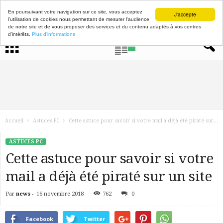
En poursuivant votre navigation sur ce site, vous acceptez
J'accepte
l'utilisation de cookies nous permettant de mesurer l'audience
de notre site et de vous proposer des services et du contenu adaptés à vos centres
d'intérêts.
Plus d'informations
Accueil
Astuces PC
Cette astuce pour savoir si votre mail a déjà été piraté sur...
ASTUCES PC
Cette astuce pour savoir si votre
mail a déjà été piraté sur un site
Par
news
-
16 novembre 2018
762
0
Facebook
Twitter