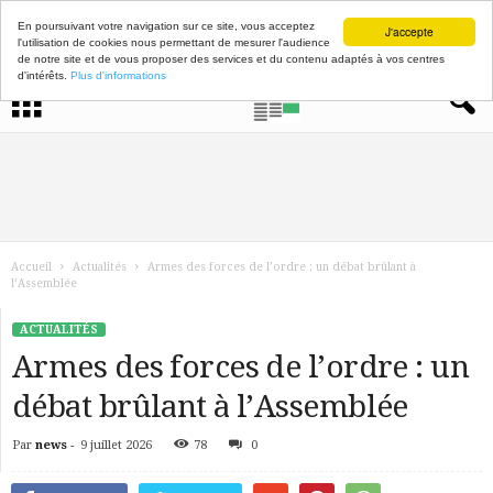
En poursuivant votre navigation sur ce site, vous acceptez
J'accepte
l'utilisation de cookies nous permettant de mesurer l'audience
de notre site et de vous proposer des services et du contenu adaptés à vos centres
d'intérêts.
Plus d'informations
Accueil
Actualités
Armes des forces de l’ordre : un débat brûlant à
l’Assemblée
ACTUALITÉS
Armes des forces de l’ordre : un
débat brûlant à l’Assemblée
Par
news
-
9 juillet 2026
78
0