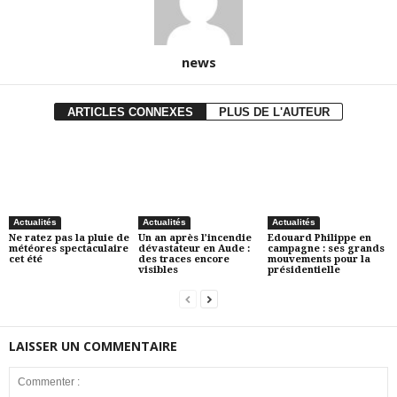
news
ARTICLES CONNEXES
PLUS DE L'AUTEUR
Actualités
Actualités
Actualités
Ne ratez pas la pluie de
Un an après l’incendie
Edouard Philippe en
météores spectaculaire
dévastateur en Aude :
campagne : ses grands
cet été
des traces encore
mouvements pour la
visibles
présidentielle
LAISSER UN COMMENTAIRE