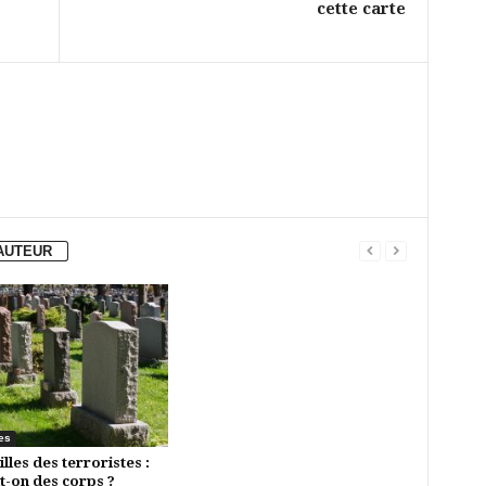
cette carte
'AUTEUR
es
lles des terroristes :
it-on des corps ?