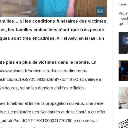
news
Proje
modif
amilles… Si les conditions funéraires des victimes
qu’il 
es, les familles endeuillées n’ont que très peu de
ques sont très encadrées. A Tel Aviv, en Israël, un
 de plus en plus de victimes dans le monde.
En
//www.planet.fr/societe-en-direct-confinement-
estrictions.1959701.29336.html?xtor=SEC-63s’élève à
4 heures, selon les derniers chiffres officiels.
es funèbres et limiter la propagation du virus, une série
ise. Le ministère des Solidarités et de la Santé a en effet
r/jo_pdf.do?id=JORFTEXT000041776790 en ce sens. Il