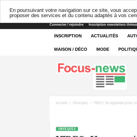
En poursuivant votre navigation sur ce site, vous accept
proposer des services et du contenu adaptés à vos cent
Connecter / rejoindre
Inscription newsletters théma
INSCRIPTION
ACTUALITÉS
AUT
MAISON / DÉCO
MODE
POLITIQ
Focus-
news
Accueil
Obsèques
VIDEO. Un aquarium pour se
OBSÈQUES