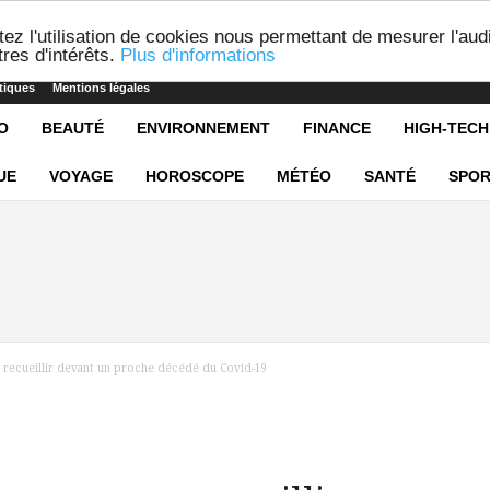
ez l'utilisation de cookies nous permettant de mesurer l'aud
res d'intérêts.
Plus d'informations
tiques
Mentions légales
O
BEAUTÉ
ENVIRONNEMENT
FINANCE
HIGH-TECH
UE
VOYAGE
HOROSCOPE
MÉTÉO
SANTÉ
SPOR
 recueillir devant un proche décédé du Covid-19