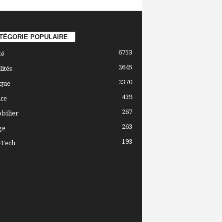
TÉGORIE POPULAIRE
6753
té
2645
lités
2370
ique
439
ce
267
bilier
263
ge
193
-Tech