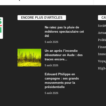
ENCORE PLUS D'ARTICLES
CA
Socié
Ne ratez pas la pluie de
météores spectaculaire cet
Actua
été
Polit
5 août 2026
Finan
Un an après l’incendie
Immo
dévastateur en Aude : des
traces encore...
Voya
5 août 2026
High
Edouard Philippe en
campagne : ses grands
mouvements pour la
présidentielle
5 août 2026