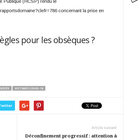
nté Publique (HCSP) rendu le
srapportsdomaine?clefr=786 concernant la prise en
règles pour les obsèques ?
DÉCÈS
VICTIMES COVID-19
Twitter
Article suivant
Déconfinement progressif : attention à