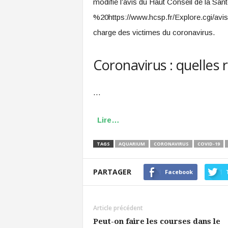
modifie l’avis du Haut Conseil de la Sa
%20https://www.hcsp.fr/Explore.cgi/avi
charge des victimes du coronavirus.
Coronavirus : quelles 
…
Lire…
TAGS
AQUARIUM
CORONAVIRUS
COVID-19
PARTAGER
Facebook
Article précédent
Peut-on faire les courses dans le