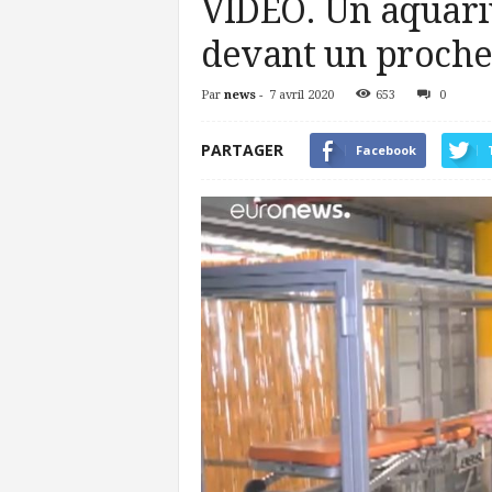
VIDEO. Un aquari
devant un proche
Par
news
-
7 avril 2020
653
0
PARTAGER
Facebook