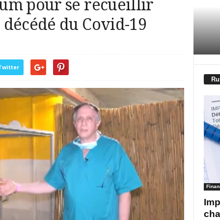
um pour se recueillir
 décédé du Covid-19
Twitter
Ru
Finan
Imp
cha