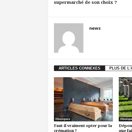
supermarché de son choix ?
news
ARTICLES CONNEXES
PLUS DE L
Obsèques
Obsèqu
Faut-il vraiment opter pour la
Dépoui
crémation ?
que fa