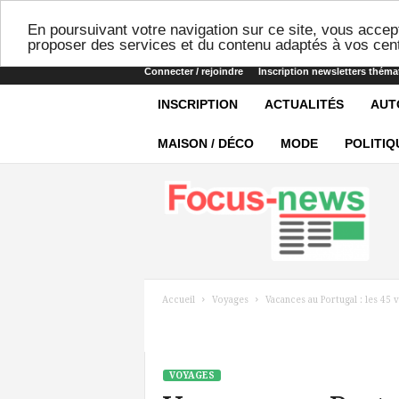
En poursuivant votre navigation sur ce site, vous accept
proposer des services et du contenu adaptés à vos cent
Connecter / rejoindre
Inscription newsletters théma
INSCRIPTION
ACTUALITÉS
AUT
MAISON / DÉCO
MODE
POLITIQ
Focus-
news
Accueil
Voyages
Vacances au Portugal : les 45 
VOYAGES