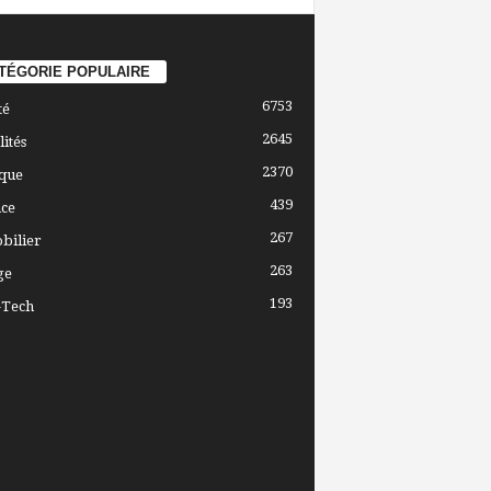
TÉGORIE POPULAIRE
6753
té
2645
lités
2370
ique
439
ce
267
bilier
263
ge
193
-Tech