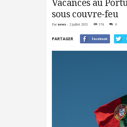
Vacances au Portug
sous couvre-feu
Par
news
-
2 juillet 2021
374
0
PARTAGER
Facebook