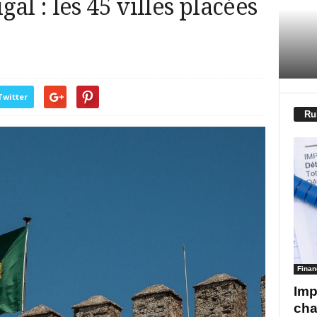
al : les 45 villes placées
Twitter
Ru
Finan
Imp
cha