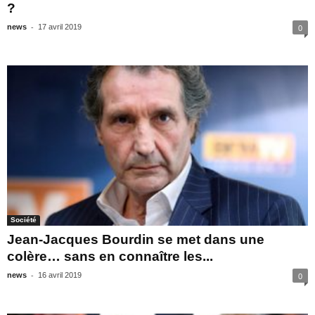
?
-
news
17 avril 2019
0
Société
Jean-Jacques Bourdin se met dans une
colère… sans en connaître les...
-
news
16 avril 2019
0