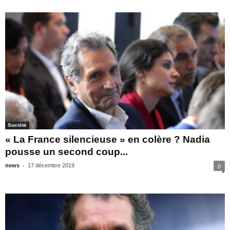
Société
« La France silencieuse » en colère ? Nadia
pousse un second coup...
-
news
17 décembre 2019
0