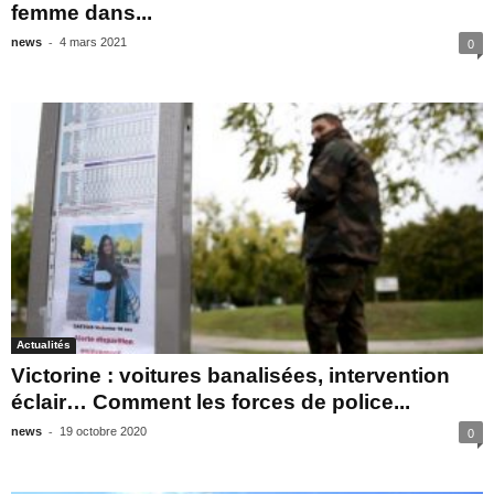
femme dans...
-
news
4 mars 2021
0
Actualités
Victorine : voitures banalisées, intervention
éclair… Comment les forces de police...
-
news
19 octobre 2020
0