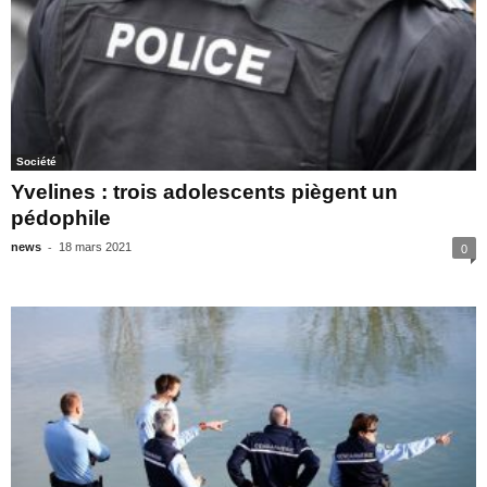
Société
Yvelines : trois adolescents piègent un
pédophile
-
news
18 mars 2021
0