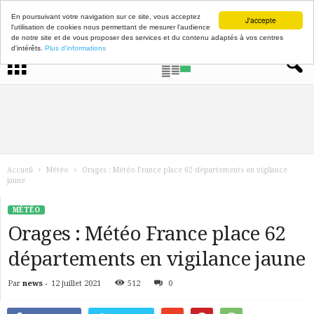
En poursuivant votre navigation sur ce site, vous acceptez
J'accepte
l'utilisation de cookies nous permettant de mesurer l'audience
de notre site et de vous proposer des services et du contenu adaptés à vos centres
d'intérêts.
Plus d'informations
Accueil
Météo
Orages : Météo France place 62 départements en vigilance
jaune
MÉTÉO
Orages : Météo France place 62
départements en vigilance jaune
Par
news
-
12 juillet 2021
512
0