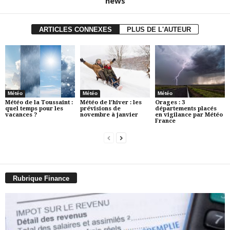
news
ARTICLES CONNEXES
PLUS DE L'AUTEUR
Météo
Météo
Météo
Météo de la Toussaint :
Météo de l’hiver : les
Orages : 3
quel temps pour les
prévisions de
départements placés
vacances ?
novembre à janvier
en vigilance par Météo
France
Rubrique Finance