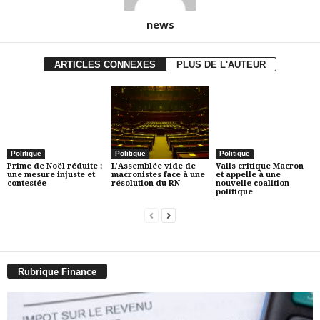
news
ARTICLES CONNEXES
PLUS DE L'AUTEUR
Politique
Politique
Politique
Prime de Noël réduite :
L’Assemblée vide de
Valls critique Macron
une mesure injuste et
macronistes face à une
et appelle à une
contestée
résolution du RN
nouvelle coalition
politique
Rubrique Finance