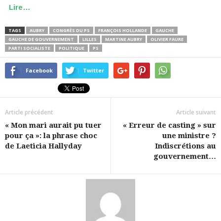
Lire…
TAGS
AUBRY
CONGRÈS DU PS
FRANÇOIS HOLLANDE
GAUCHE
GAUCHE DE GOUVERNEMENT
LILLES
MARTINE AUBRY
OLIVIER FAURE
PARTI SOCIALISTE
POLITIQUE
PS
Facebook
Twitter
Article précédent
Article suivant
« Mon mari aurait pu tuer
« Erreur de casting » sur
pour ça »: la phrase choc
une ministre ?
de Laeticia Hallyday
Indiscrétions au
gouvernement…