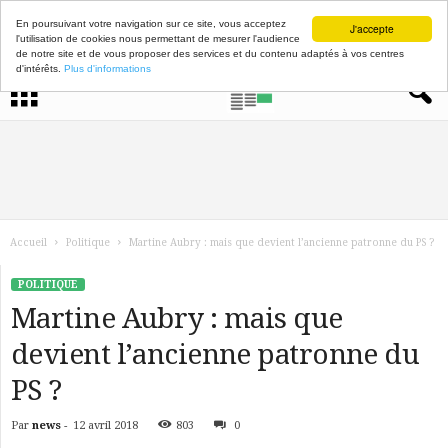
En poursuivant votre navigation sur ce site, vous acceptez
J'accepte
l'utilisation de cookies nous permettant de mesurer l'audience
de notre site et de vous proposer des services et du contenu adaptés à vos centres
d'intérêts.
Plus d'informations
Accueil
Politique
Martine Aubry : mais que devient l’ancienne patronne du PS ?
POLITIQUE
Martine Aubry : mais que
devient l’ancienne patronne du
PS ?
Par
news
-
12 avril 2018
803
0