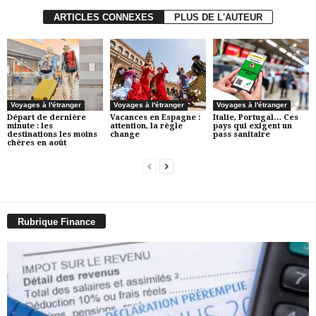
ARTICLES CONNEXES
PLUS DE L'AUTEUR
Voyages à l'étranger
Voyages à l'étranger
Voyages à l'étranger
Départ de dernière
Vacances en Espagne :
Italie, Portugal… Ces
minute : les
attention, la règle
pays qui exigent un
destinations les moins
change
pass sanitaire
chères en août
Rubrique Finance