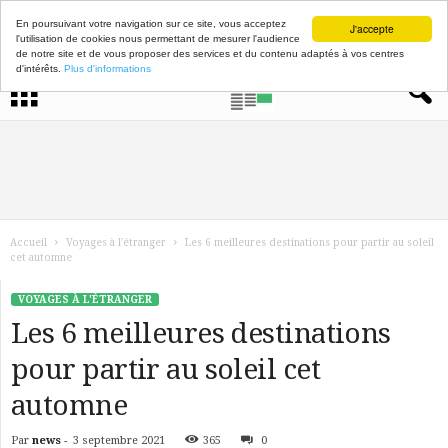
En poursuivant votre navigation sur ce site, vous acceptez
J'accepte
l'utilisation de cookies nous permettant de mesurer l'audience
de notre site et de vous proposer des services et du contenu adaptés à vos centres
d'intérêts.
Plus d'informations
Accueil
Voyages à l'étranger
Les 6 meilleures destinations pour partir au soleil
cet automne
VOYAGES À L'ÉTRANGER
Les 6 meilleures destinations
pour partir au soleil cet
automne
Par
news
-
3 septembre 2021
365
0