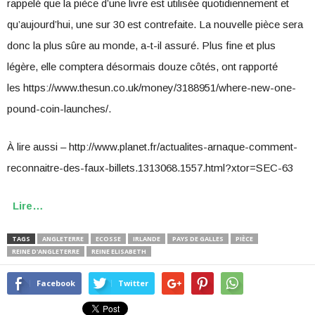
rappelé que la pièce d’une livre est utilisée quotidiennement et
qu’aujourd’hui, une sur 30 est contrefaite. La nouvelle pièce sera
donc la plus sûre au monde, a-t-il assuré. Plus fine et plus
légère, elle comptera désormais douze côtés, ont rapporté
les https://www.thesun.co.uk/money/3188951/where-new-one-
pound-coin-launches/.
À lire aussi – http://www.planet.fr/actualites-arnaque-comment-
reconnaitre-des-faux-billets.1313068.1557.html?xtor=SEC-63
Lire…
TAGS
ANGLETERRE
ECOSSE
IRLANDE
PAYS DE GALLES
PIÈCE
REINE D'ANGLETERRE
REINE ELISABETH
Facebook
Twitter