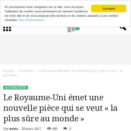
En poursuivant votre navigation sur ce site, vous acceptez
J'accepte
l'utilisation de cookies nous permettant de mesurer l'audience
de notre site et de vous proposer des services et du contenu adaptés à vos centres
d'intérêts.
Plus d'informations
Accueil
Actualités
Le Royaume-Uni émet une nouvelle pièce qui se veut « la
plus sûre...
ACTUALITÉS
Le Royaume-Uni émet une
nouvelle pièce qui se veut « la
plus sûre au monde »
Par
news
-
28 mars 2017
685
0