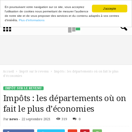
En poursuivant votre navigation sur ce site, vous acceptez
J'accepte
l'utilisation de cookies nous permettant de mesurer l'audience
de notre site et de vous proposer des services et du contenu adaptés à vos centres
d'intérêts.
Plus d'informations
Accueil
Impôt sur le revenu
Impôts : les départements où on fait le plus
d’économies
IMPÔT SUR LE REVENU
Impôts : les départements où on
fait le plus d’économies
Par
news
-
22 septembre 2021
319
0