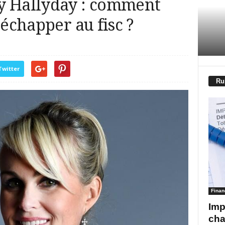
y Hallyday : comment
 échapper au fisc ?
Twitter
Ru
Finan
Imp
cha