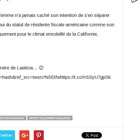
e femme n’a jamais caché son intention de s’en séparer
’hui du statut de résidente fiscale américaine comme son
uement pour le climat ensoleillé de la Californie.
-mère de Laeticia… 😉
src=hash&ref_src=twsrc%5Etfwhttps://t.co/H1SyU7gpSk
ETICIA HALLYDAY
MORT DE JOHNNY HALLYDAY
Twitter