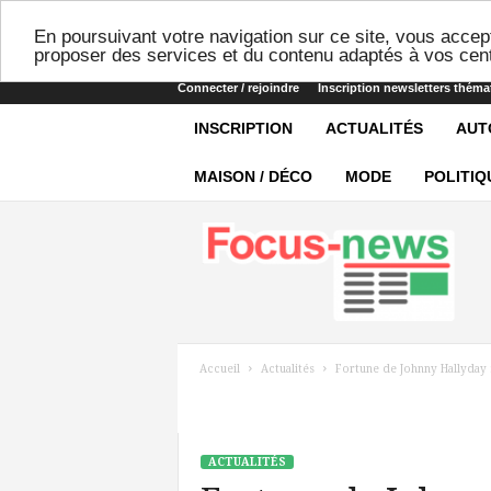
En poursuivant votre navigation sur ce site, vous accept
proposer des services et du contenu adaptés à vos cent
Connecter / rejoindre
Inscription newsletters théma
INSCRIPTION
ACTUALITÉS
AUT
MAISON / DÉCO
MODE
POLITIQ
Focus-
news
Accueil
Actualités
Fortune de Johnny Hallyday :
ACTUALITÉS