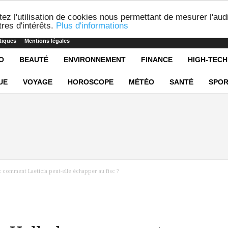
ez l'utilisation de cookies nous permettant de mesurer l'aud
res d'intérêts.
Plus d'informations
tiques
Mentions légales
O
BEAUTÉ
ENVIRONNEMENT
FINANCE
HIGH-TECH
UE
VOYAGE
HOROSCOPE
MÉTÉO
SANTÉ
SPOR
 comment Laeticia peut-elle échapper au fisc ?