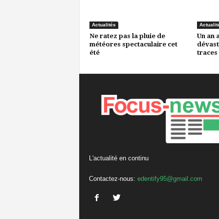
Actualités
Actualit
Ne ratez pas la pluie de
Un an 
météores spectaculaire cet
dévast
été
traces
L'actualité en continu
Contactez-nous:
edentify95@gmail.com