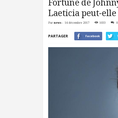
Fortune de Johnn
Laeticia peut-elle
Par
news
-
14 décembre 2017
1033
0
PARTAGER
Facebook