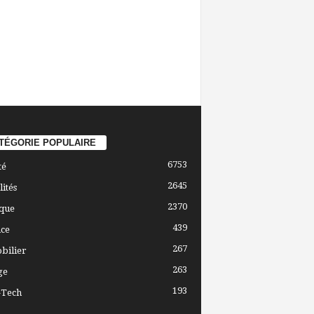
TÉGORIE POPULAIRE
6753
té
2645
lités
2370
ique
439
ce
267
bilier
263
ge
193
-Tech