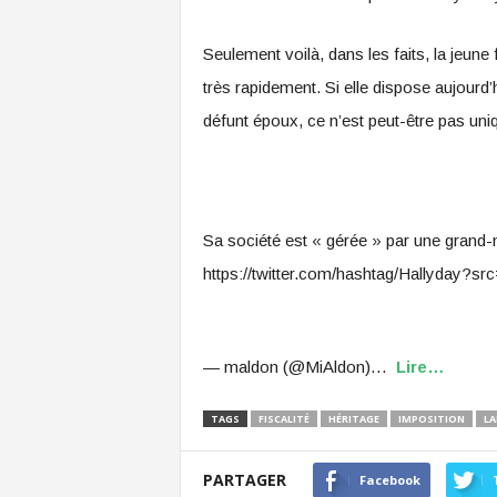
Seulement voilà, dans les faits, la jeun
très rapidement. Si elle dispose aujourd
défunt époux, ce n’est peut-être pas uniq
Sa société est « gérée » par une grand
https://twitter.com/hashtag/Hallyday?
— maldon (@MiAldon)…
Lire…
TAGS
FISCALITÉ
HÉRITAGE
IMPOSITION
LA
PARTAGER
Facebook