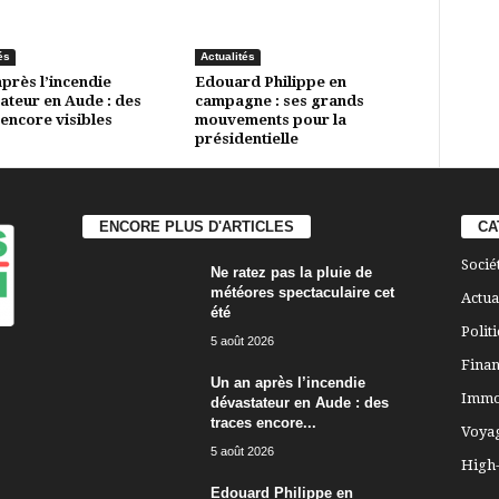
és
Actualités
après l’incendie
Edouard Philippe en
ateur en Aude : des
campagne : ses grands
 encore visibles
mouvements pour la
présidentielle
ENCORE PLUS D'ARTICLES
CA
Socié
Ne ratez pas la pluie de
météores spectaculaire cet
Actua
été
Polit
5 août 2026
Finan
Un an après l’incendie
Immo
dévastateur en Aude : des
traces encore...
Voya
5 août 2026
High
Edouard Philippe en