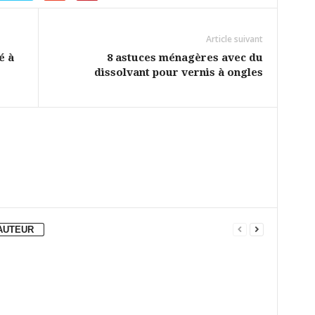
Article suivant
é à
8 astuces ménagères avec du
dissolvant pour vernis à ongles
'AUTEUR