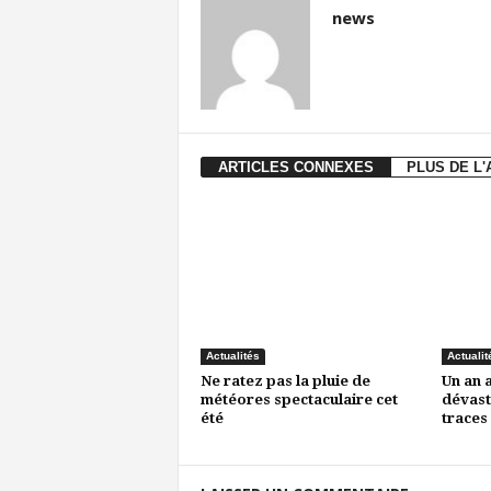
news
ARTICLES CONNEXES
PLUS DE L
Actualités
Actualit
Ne ratez pas la pluie de
Un an 
météores spectaculaire cet
dévast
été
traces