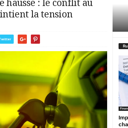
 hausse : le conflit au
ntient la tension
Twitter
Ru
Finan
Imp
cha