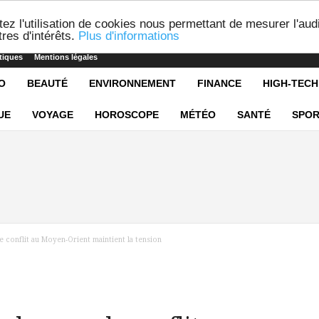
ez l'utilisation de cookies nous permettant de mesurer l'aud
res d'intérêts.
Plus d'informations
tiques
Mentions légales
O
BEAUTÉ
ENVIRONNEMENT
FINANCE
HIGH-TECH
UE
VOYAGE
HOROSCOPE
MÉTÉO
SANTÉ
SPOR
le conflit au Moyen-Orient maintient la tension