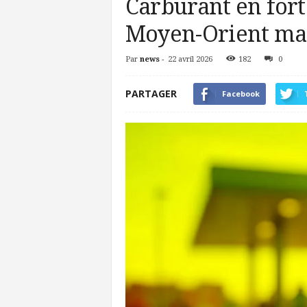
Carburant en forte
Moyen-Orient mai
Par
news
-
22 avril 2026
182
0
PARTAGER
Facebook