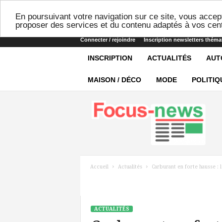
En poursuivant votre navigation sur ce site, vous accept
proposer des services et du contenu adaptés à vos cent
Connecter / rejoindre
Inscription newsletters théma
INSCRIPTION
ACTUALITÉS
AUT
MAISON / DÉCO
MODE
POLITIQ
Focus-
news
Accueil
Actualités
Carburant en forte hausse : 
ACTUALITÉS