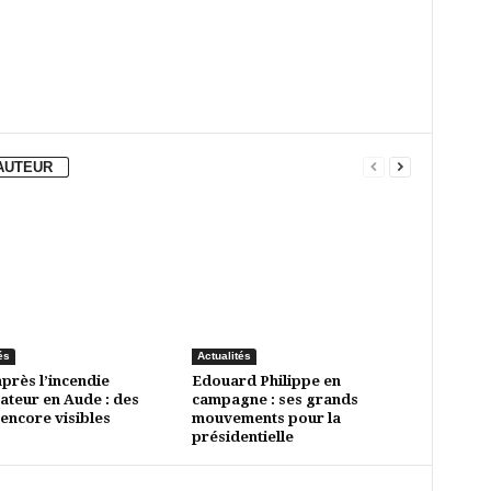
'AUTEUR
és
Actualités
après l’incendie
Edouard Philippe en
ateur en Aude : des
campagne : ses grands
 encore visibles
mouvements pour la
présidentielle