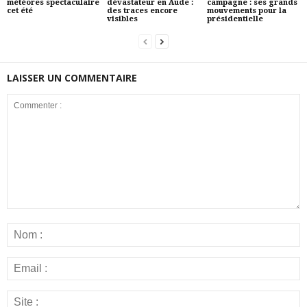
météores spectaculaire
dévastateur en Aude :
campagne : ses grands
cet été
des traces encore
mouvements pour la
visibles
présidentielle
LAISSER UN COMMENTAIRE