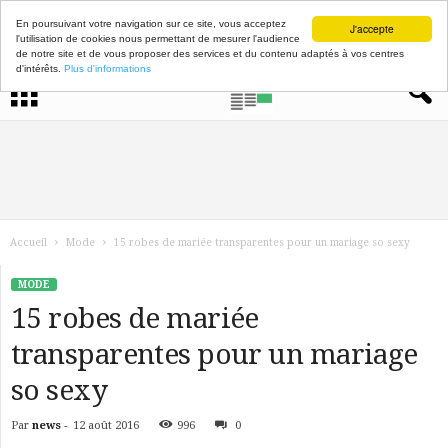
En poursuivant votre navigation sur ce site, vous acceptez
J'accepte
l'utilisation de cookies nous permettant de mesurer l'audience
de notre site et de vous proposer des services et du contenu adaptés à vos centres
d'intérêts.
Plus d'informations
Accueil
Mode
15 robes de mariée transparentes pour un mariage so sexy
MODE
15 robes de mariée
transparentes pour un mariage
so sexy
Par
news
-
12 août 2016
996
0