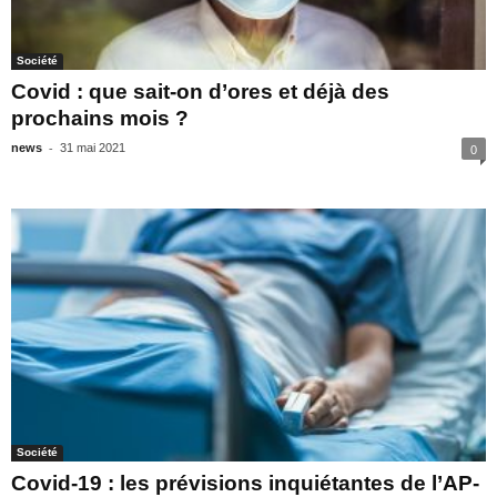
Société
Covid : que sait-on d’ores et déjà des
prochains mois ?
-
news
31 mai 2021
0
Société
Covid-19 : les prévisions inquiétantes de l’AP-