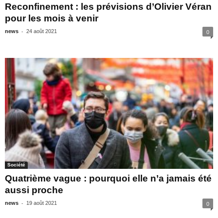
Reconfinement : les prévisions d’Olivier Véran
pour les mois à venir
-
news
24 août 2021
0
Société
Quatrième vague : pourquoi elle n’a jamais été
aussi proche
-
news
19 août 2021
0