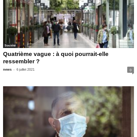
Société
Quatrième vague : à quoi pourrait-elle
ressembler ?
-
news
6 juillet 2021
0