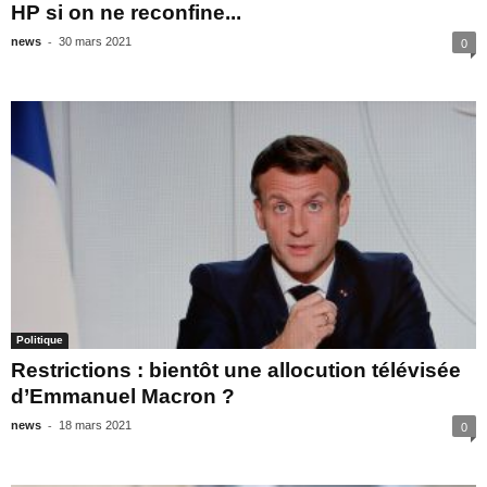
HP si on ne reconfine...
-
news
30 mars 2021
0
Politique
Restrictions : bientôt une allocution télévisée
d’Emmanuel Macron ?
-
news
18 mars 2021
0