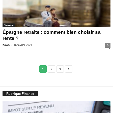
Finance
Épargne retraite : comment bien choisir sa
rente ?
-
news
16 février 2021
0
1
2
3
Rubrique Finance