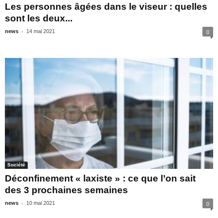
Les personnes âgées dans le viseur : quelles
sont les deux...
-
news
14 mai 2021
0
Société
Déconfinement « laxiste » : ce que l’on sait
des 3 prochaines semaines
-
news
10 mai 2021
0